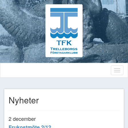
Toggl
naviga
Nyheter
2 december
Frukostmöte 2/12