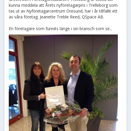
kunna meddela att Årets nyföretagarpris i Trelleborg som
tas ut av Nyföretagarcentrum Öresund, har i år tillfallit ett
av våra företag. Jeanette Treble Reed, QSpace AB.
En företagare som funnits länge i sin bransch som se...