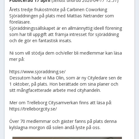
Publicerad 17 april
(
Senast ändrad 2026-04-17 12:51
)
Årets tredje frukostmöte på Carbinen Coworking
Sjöräddningen på plats med Mattias Netrander som
föreläsare.
Sjöräddningssällskapet är en allmännyttig ideell förening
som har till uppgift att främja intresset för sjöräddning
och de gör en fantastisk insats.
Ni som vill stödja dem och/eller bli medlemmar kan läsa
mer på:
https://www.sjoraddning.se/
Dessutom hade vi Mia Olin, som är ny Cityledare sen de
1 oktober, på plats. Hon berättade om sina planer och
sitt mångfacetterade arbete med cityhandeln.
Mer om Trelleborg Citysamverkan finns att läsa på:
https://trelleborgcity.se/
Över 70 medlemmar och gäster fanns på plats denna
kylslagna morgon då solen ändå lyste på oss.