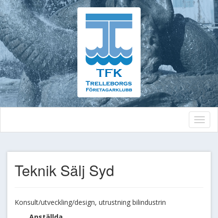
Toggl
naviga
Teknik Sälj Syd
Konsult/utveckling/design, utrustning bilindustrin
Anställda