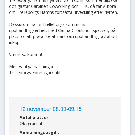
Trelleborgs Hamns nya VD Malin Collin kommer tillbaka
och gästar Carbinen Coworking och TFK, då får vi höra
om Trelleborgs Hamns fortsatta utveckling efter flytten.
Dessutom har vi Trelleborgs kommuns
upphandlingsenhet, med Carina Grönlund i spetsen, på
plats för att prata lite allmänt om upphandling, avtal och
inköp!
Varmt välkomna!
Med vänliga hälsningar
Trelleborgs Företagarklubb
12 november 08:00-09:15
Antal platser
Obegränsat
Anmälningsavgift